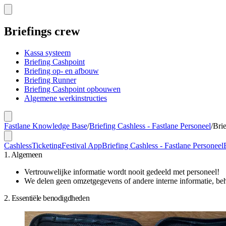
Briefings crew
Kassa systeem
Briefing Cashpoint
Briefing op- en afbouw
Briefing Runner
Briefing Cashpoint opbouwen
Algemene werkinstructies
Fastlane Knowledge Base
/
Briefing Cashless - Fastlane Personeel
/
Bri
Cashless
Ticketing
Festival App
Briefing Cashless - Fastlane Personeel
1. Algemeen
Vertrouwelijke informatie wordt nooit gedeeld met personeel!
We delen geen omzetgegevens of andere interne informatie, be
2. Essentiële benodigdheden