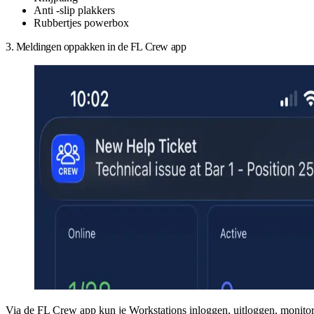
Anti -slip plakkers
Rubbertjes powerbox
3. Meldingen oppakken in de FL Crew app
Via de
FL Crew app
kun je Workstations inloggen, uitloggen, monito