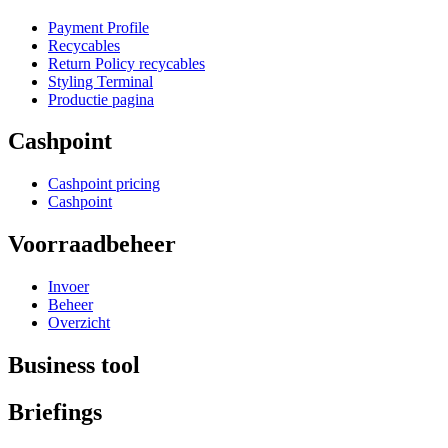
Payment Profile
Recycables
Return Policy recycables
Styling Terminal
Productie pagina
Cashpoint
Cashpoint pricing
Cashpoint
Voorraadbeheer
Invoer
Beheer
Overzicht
Business tool
Briefings