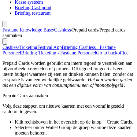
Kassa systeem
Briefing Cashpoint
Briefing restaurant
Fastlane Knowledge Base
/
Cashless
/
Prepaid cards
/
Prepaid cards
aanmaken
Cashless
Ticketing
Festival App
Briefing Cashless - Fastlane
Personeel
Briefing Ticketing - Fastlane Personeel
Go to backoffice
Prepaid Cards worden gebruikt om intern tegoed te verstrekken aan
bijvoorbeeld crewleden of partners. Dit tegoed fungeert als een
intern budget waarmee zij eten en drinken kunnen halen, zonder dat
er sprake is van een werkelijke geldwaarde.
Het kan worden gezien
als een digitale vorm van consumptiemunten of 'monopolygeld'.
Prepaid Cards aanmaken
Volg deze stappen om nieuwe kaarten met een vooraf ingesteld
saldo uit te geven:
Klik rechtsboven in het overzicht op de knop
+ Create Cards
.
Selecteer onder
Wallet Group
de groep waartoe deze kaarten
moeten behoren.