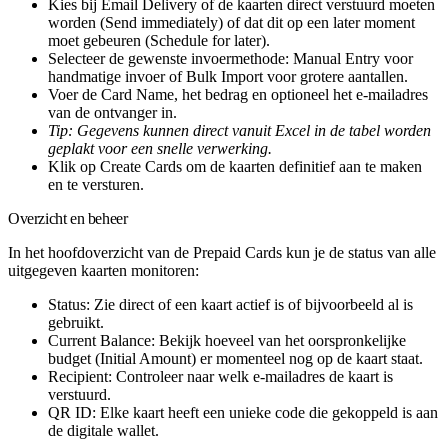
Kies bij
Email Delivery
of de kaarten direct verstuurd moeten
worden (Send immediately) of dat dit op een later moment
moet gebeuren (Schedule for later).
Selecteer de gewenste invoermethode:
Manual Entry
voor
handmatige invoer of
Bulk Import
voor grotere aantallen.
Voer de
Card Name
, het bedrag en optioneel het e-mailadres
van de ontvanger in.
Tip: Gegevens kunnen direct vanuit Excel in de tabel worden
geplakt voor een snelle verwerking.
Klik op
Create Cards
om de kaarten definitief aan te maken
en te versturen.
Overzicht en beheer
In het hoofdoverzicht van de Prepaid Cards kun je de status van alle
uitgegeven kaarten monitoren:
Status
: Zie direct of een kaart actief is of bijvoorbeeld al is
gebruikt.
Current Balance
: Bekijk hoeveel van het oorspronkelijke
budget (Initial Amount) er momenteel nog op de kaart staat.
Recipient
: Controleer naar welk e-mailadres de kaart is
verstuurd.
QR ID
: Elke kaart heeft een unieke code die gekoppeld is aan
de digitale wallet.