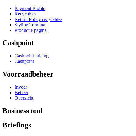
Payment Profile
Recycables
Return Policy recycables
Styling Terminal
Productie pagina
Cashpoint
Cashpoint pricing
Cashpoint
Voorraadbeheer
Invoer
Beheer
Overzicht
Business tool
Briefings