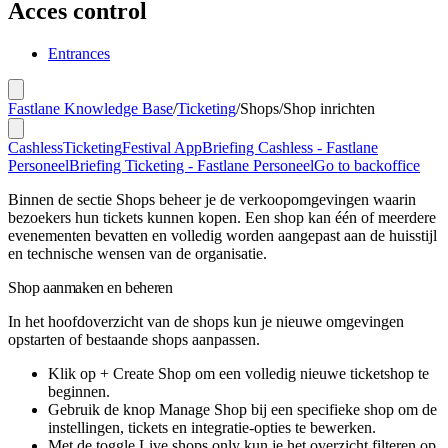
Acces control
Entrances
Fastlane Knowledge Base
/
Ticketing
/
Shops
/
Shop inrichten
Cashless
Ticketing
Festival App
Briefing Cashless - Fastlane
Personeel
Briefing Ticketing - Fastlane Personeel
Go to backoffice
Binnen de sectie Shops beheer je de verkoopomgevingen waarin
bezoekers hun tickets kunnen kopen. Een shop kan één of meerdere
evenementen bevatten en volledig worden aangepast aan de huisstijl
en technische wensen van de organisatie.
Shop aanmaken en beheren
In het hoofdoverzicht van de shops kun je nieuwe omgevingen
opstarten of bestaande shops aanpassen.
Klik op
+ Create Shop
om een volledig nieuwe ticketshop te
beginnen.
Gebruik de knop
Manage Shop
bij een specifieke shop om de
instellingen, tickets en integratie-opties te bewerken.
Met de toggle
Live shops only
kun je het overzicht filteren op